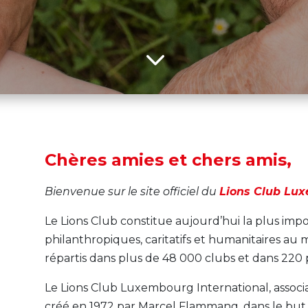
3
Chères amies et chers amis,
Bienvenue sur le site officiel du
Lions Club Lux
Le Lions Club constitue aujourd’hui la plus imp
philanthropiques, caritatifs et humanitaires au
répartis dans plus de 48 000 clubs et dans 220 pa
Le Lions Club Luxembourg International, associa
créé en 1972 par Marcel Flammang, dans le but 