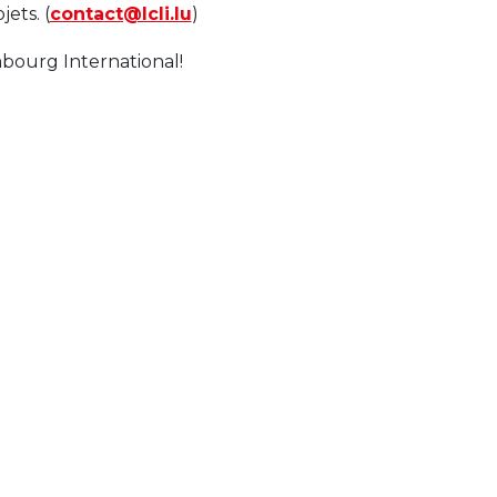
ets. (
contact@lcli.lu
)
mbourg International!