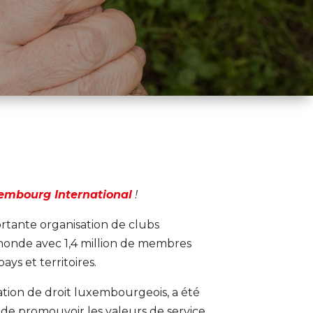
embourg International
!
ortante organisation de clubs
 monde avec 1,4 million de membres
ys et territoires.
tion de droit luxembourgeois, a été
de promouvoir les valeurs de service